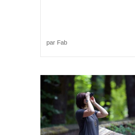
par
Fab