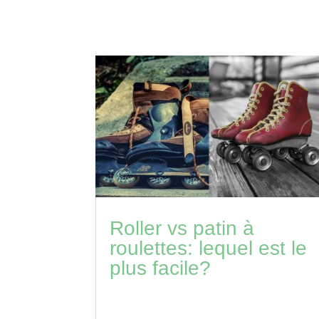
Roller vs patin à
roulettes: lequel est le
plus facile?