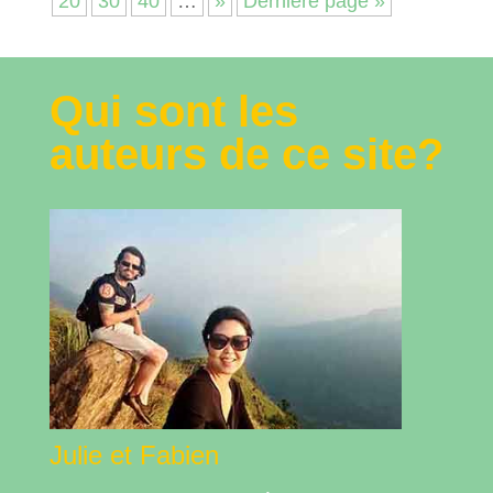
20
30
40
…
»
Dernière page »
Qui sont les
auteurs de ce site?
Julie et Fabien