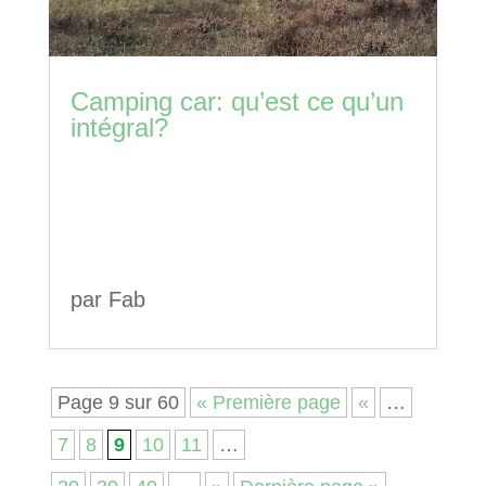
Camping car: qu’est ce qu’un
intégral?
par
Fab
Page 9 sur 60
« Première page
«
…
7
8
9
10
11
…