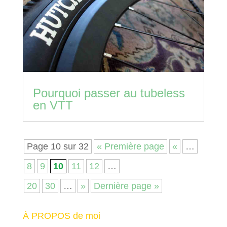
Pourquoi passer au tubeless
en VTT
Page 10 sur 32
« Première page
«
…
8
9
10
11
12
…
20
30
…
»
Dernière page »
À PROPOS de moi