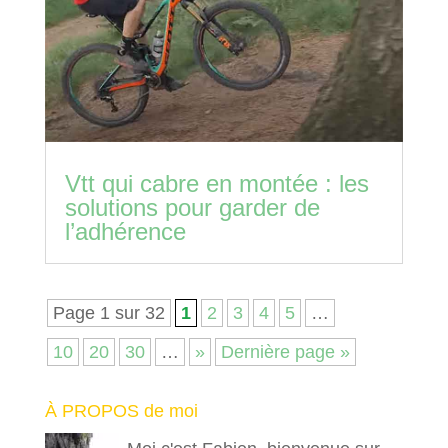
Vtt qui cabre en montée : les
solutions pour garder de
l’adhérence
Page 1 sur 32
1
2
3
4
5
…
10
20
30
…
»
Dernière page »
À PROPOS de moi