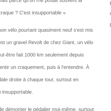
mais parce qu’on me posait souvent la
craque ? C’est insupportable »
e mon vélo pourtant quasiment neuf s’est mis
est un gravel Revolt de chez Giant, un vélo
eut-être fait 1000 km seulement depuis
entir un craquement, puis à l’entendre. À
édale droite à chaque tour, surtout en
u insupportable.
 de démonter le pédalier moi-même, surtout