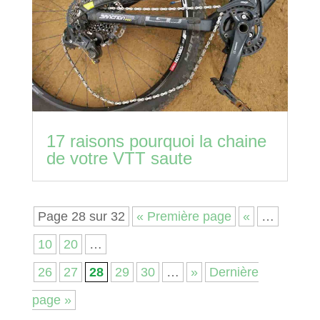
17 raisons pourquoi la chaine
de votre VTT saute
Page 28 sur 32
« Première page
«
…
10
20
…
26
27
28
29
30
…
»
Dernière
page »