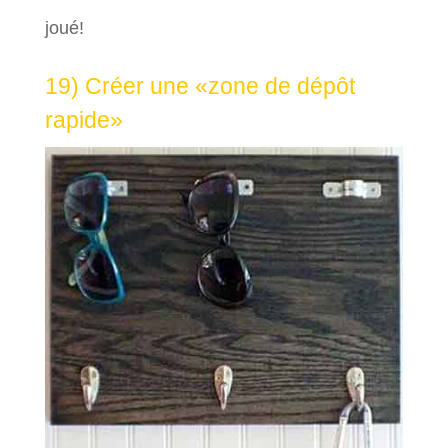
joué!
19) Créer une «zone de dépôt
rapide»