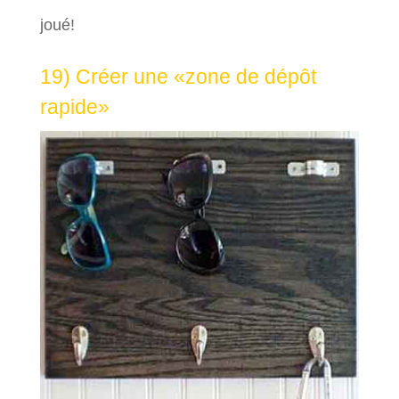
joué!
19) Créer une «zone de dépôt
rapide»