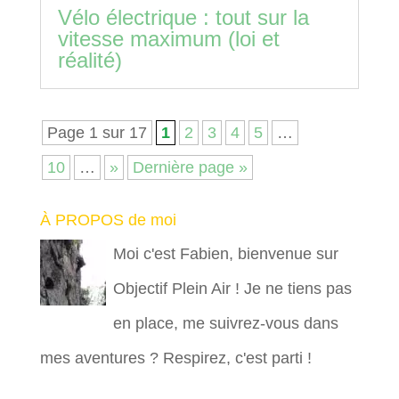
Vélo électrique : tout sur la
vitesse maximum (loi et
réalité)
Page 1 sur 17
1
2
3
4
5
…
10
…
»
Dernière page »
À PROPOS de moi
Moi c'est Fabien, bienvenue sur
Objectif Plein Air ! Je ne tiens pas
en place, me suivrez-vous dans
mes aventures ? Respirez, c'est parti !