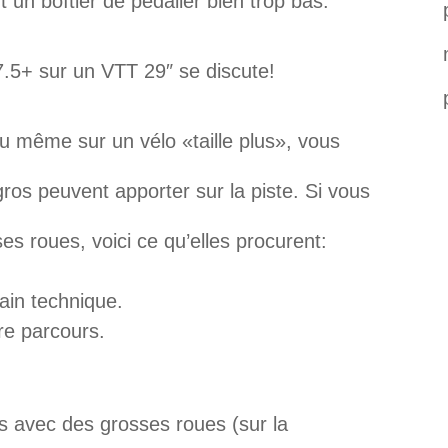
n boîtier de pédalier bien trop bas.
.5+ sur un VTT 29″ se discute!
ou même sur un vélo «taille plus», vous
ros peuvent apporter sur la piste. Si vous
s roues, voici ce qu’elles procurent:
rain technique.
pre parcours.
s avec des grosses roues (sur la