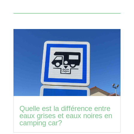
Quelle est la différence entre
eaux grises et eaux noires en
camping car?