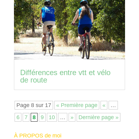
Différences entre vtt et vélo
de route
Page 8 sur 17
« Première page
«
…
6
7
8
9
10
…
»
Dernière page »
À PROPOS de moi