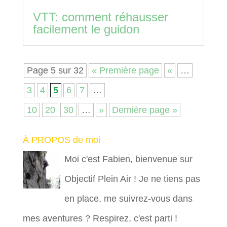
VTT: comment réhausser
facilement le guidon
Page 5 sur 32
« Première page
«
…
3
4
5
6
7
…
10
20
30
…
»
Dernière page »
À PROPOS de moi
Moi c'est Fabien, bienvenue sur
Objectif Plein Air ! Je ne tiens pas
en place, me suivrez-vous dans
mes aventures ? Respirez, c'est parti !