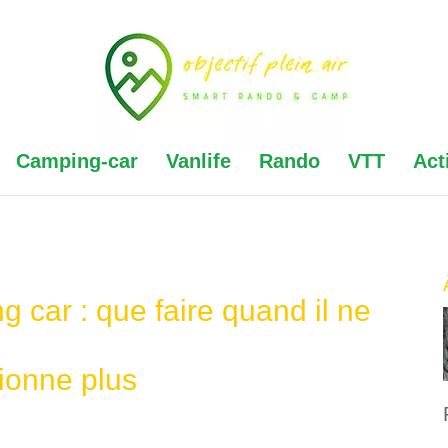
Camping-car
Vanlife
Rando
VTT
Act
 car : que faire quand il ne
tionne plus