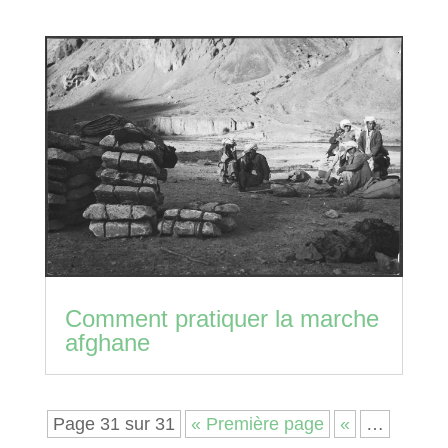
Comment pratiquer la marche
afghane
Page 31 sur 31
« Première page
«
…